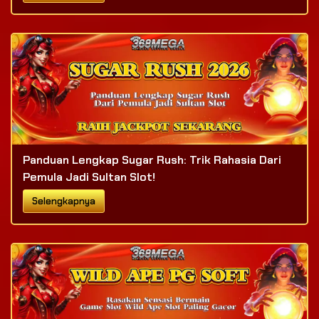
Panduan Lengkap Sugar Rush: Trik Rahasia Dari
Pemula Jadi Sultan Slot!
Selengkapnya