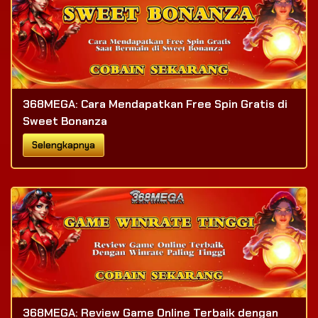
368MEGA: Cara Mendapatkan Free Spin Gratis di
Sweet Bonanza
Selengkapnya
368MEGA: Review Game Online Terbaik dengan