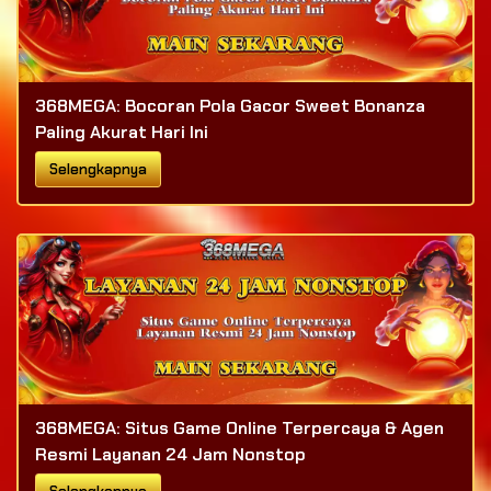
368MEGA: Bocoran Pola Gacor Sweet Bonanza
Paling Akurat Hari Ini
Selengkapnya
368MEGA: Situs Game Online Terpercaya & Agen
Resmi Layanan 24 Jam Nonstop