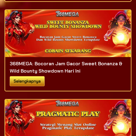
368MEGA: Bocoran Jam Gacor Sweet Bonanza &
Wild Bounty Showdown Hari Ini
Selengkapnya