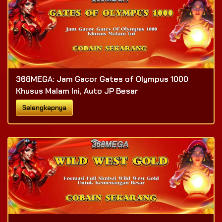
368MEGA: Jam Gacor Gates of Olympus 1000
Khusus Malam Ini, Auto JP Besar
Selengkapnya