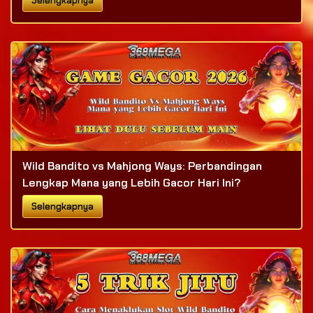
Selengkapnya
Wild Bandito vs Mahjong Ways: Perbandingan
Lengkap Mana yang Lebih Gacor Hari Ini?
Selengkapnya